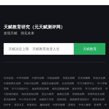
天赋教育研究（元天赋测评网）
发现天赋 洞见未来
天赋教育
友情链接：
中华书画网
中国书法网
中国油画网
书画交易网
艺术传播网
民俗文化网
中国刺绣文化网
VI设计知识网
校园文化建设网
企业培训网
学习力教育中心
中小学教
育网
学习力训练中心
旅游风景名胜网
城市品牌建设网
家长学院
学习力教育智库
学
习型城市建设
域名投资知识网
意志力教育
健康生活网
营销策划网
世界民俗文化网
童话故事网
中小学生作文网
余建祥工作室
思维训练
家庭教育顶层设计
爱情文化网
玩中学
笑话大王
科技前沿
趣味地理
中国书画网
思维谷
中华人物谱
高考季
中