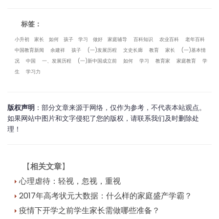
标签：
小升初
家长
如何
孩子
学习
做好
家庭辅导
百科知识
农业百科
老年百科
中国教育新闻
余建祥
孩子
(一)发展历程
文史长廊
教育
家长
(一)基本情
况
中国
一、发展历程
(一)新中国成立前
如何
学习
教育家
家庭教育
学
生
学习力
版权声明
：部分文章来源于网络，仅作为参考，不代表本站观点。
如果网站中图片和文字侵犯了您的版权，请联系我们及时删除处
理！
【
相关文章
】
心理虐待：轻视，忽视，重视
2017年高考状元大数据：什么样的家庭盛产学霸？
疫情下开学之前学生家长需做哪些准备？