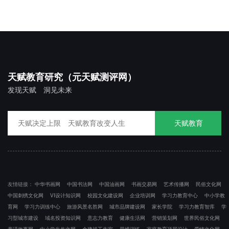
天赋教育研究（元天赋测评网）
发现天赋 洞见未来
天赋教育
友情链接：
中华书画网
中国书法网
中国油画网
书画交易网
艺术传播网
民俗文化网
中国刺绣文化网
VI设计知识网
校园文化建设网
企业培训网
学习力教育中心
中小学教
育网
学习力训练中心
旅游风景名胜网
城市品牌建设网
家长学院
学习力教育智库
学
习型城市建设
域名投资知识网
意志力教育
健康生活网
营销策划网
世界民俗文化网