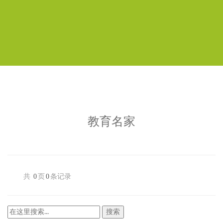
教育名家
共
0
页
0
条记录