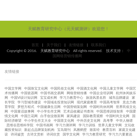
天赋教育研究中心（元天赋测评）欢迎您！
首页
|
关于我们
|
友情链接
|
联系我们
Copyright © 2016.
天赋教育研究中心
All rights reserved. 技术支持：
中
国网络营销传播网
友情链接
中国文学网
中国珠宝文化网
中国民俗文化网
中国酒文化网
中国儿童文学网
中国艺
术传播网
中国瓷器网
中国书画交易网
网络营销传播
中国企业培训网
杭州休闲娱乐
网
中国VI设计知识网
宝宝成长网
学习力教育中心
旅游风景名胜
城市品牌建设
家
长学院
学习型城市建设
中国域名投资知识网
现代家庭教育
中国高考智库
意志力教
育学院
梦想方程式
中国健康生活网
中国营销策划网
中国时尚休闲网
世界民俗文化
网
中国童话故事网
中小学生作文网
艺术品收藏证书查询
中国思维训练智库
中国爱
情文化网
中国兰花网
白手创业致富网
家风建设
国际教育观察
中国时尚文化网
国
际经济瞭望
中小学生作文大全
中国茶文化网
中外历史文化网
高考季
中华人物谱
思维谷思维科学院
中国书画网
学习力测评网
学习力训练
世界儿童文学网
文玩收
藏投资知识
新起点品牌策划机构
宝岛期刊
风雅鹤壁
致富经
教育百科
家庭文化建
设
诗词鉴赏
古诗文赏析
诗词欣赏
国学文化网
学习力教育研究
学习力六要素说