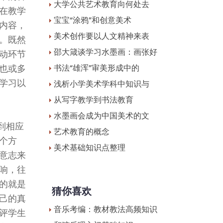
大学公共艺术教育向何处去
在教学
宝宝“涂鸦”和创意美术
内容，
美术创作要以人文精神来表
。既然
邵大箴谈学习水墨画：画张好
动环节
也或多
书法“雄浑”审美形成中的
学习以
浅析小学美术学科中知识与
从写字教学到书法教育
水墨画会成为中国美术的文
到相应
艺术教育的概念
个方
美术基础知识点整理
意志来
响，往
的就是
猜你喜欢
己的真
音乐考编：教材教法高频知识
评学生