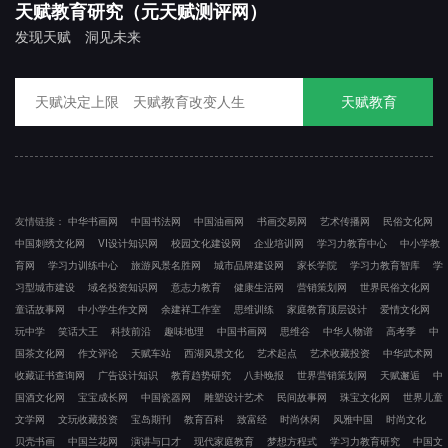
天赋教育研究（元天赋测评网）
发现天赋 洞见未来
天赋教育
友情链接：
中华书画网
中国书法网
中国油画网
书画交易网
艺术传播网
民俗文化网
中国刺绣文化网
VI设计知识网
校园文化建设网
企业培训网
学习力教育中心
中小学教
育网
学习力训练中心
旅游风景名胜网
城市品牌建设网
家长学院
学习力教育智库
学
习型城市建设
域名投资知识网
意志力教育
健康生活网
营销策划网
世界民俗文化网
童话故事网
中小学生作文网
余建祥工作室
思维训练
家庭教育顶层设计
爱情文化网
玩中学
笑话大王
科技前沿
趣味地理
中国书画网
思维谷
中华人物谱
高考季
中
国茶文化网
作文评论
天赋车站
西湖风景文化
艺术起点
艺术收藏投资
中华武术网
收藏证书查询网
广告设计知识
教育趋势研究
八卦晚报
世界营销策划网
天赋邂逅
中
国酒文化网
宝宝成长网
中国瓷器网
雕塑设计艺术
民间故事网
珠宝文化网
世界儿童
文学网
文玩收藏投资
宝岛期刊
教育百科
致富经
时尚休闲
风雅中国
时尚文化
贝壳书画
中国兰花网
演讲与口才
现代家庭教育
梦想方程式
学习力教育研究
中国文