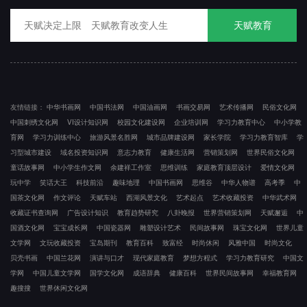
天赋教育
友情链接：
中华书画网
中国书法网
中国油画网
书画交易网
艺术传播网
民俗文化网
中国刺绣文化网
VI设计知识网
校园文化建设网
企业培训网
学习力教育中心
中小学教
育网
学习力训练中心
旅游风景名胜网
城市品牌建设网
家长学院
学习力教育智库
学
习型城市建设
域名投资知识网
意志力教育
健康生活网
营销策划网
世界民俗文化网
童话故事网
中小学生作文网
余建祥工作室
思维训练
家庭教育顶层设计
爱情文化网
玩中学
笑话大王
科技前沿
趣味地理
中国书画网
思维谷
中华人物谱
高考季
中
国茶文化网
作文评论
天赋车站
西湖风景文化
艺术起点
艺术收藏投资
中华武术网
收藏证书查询网
广告设计知识
教育趋势研究
八卦晚报
世界营销策划网
天赋邂逅
中
国酒文化网
宝宝成长网
中国瓷器网
雕塑设计艺术
民间故事网
珠宝文化网
世界儿童
文学网
文玩收藏投资
宝岛期刊
教育百科
致富经
时尚休闲
风雅中国
时尚文化
贝壳书画
中国兰花网
演讲与口才
现代家庭教育
梦想方程式
学习力教育研究
中国文
学网
中国儿童文学网
国学文化网
成语辞典
健康百科
世界民间故事网
幸福教育网
趣搜搜
世界休闲文化网