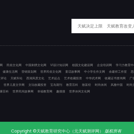
）
网
民俗文化网
中国刺绣文化网
VI设计知识网
校园文化建设网
企业培训网
学习力教育中
健康生活网
营销策划网
世界民俗文化网
童话故事网
中小学生作文网
余建祥工作室
思
文评论
天赋车站
西湖风景文化
艺术起点
艺术收藏投资
中华武术网
收藏证书查询网
广
世界儿童文学网
文玩收藏投资
宝岛期刊
教育百科
致富经
时尚休闲
风雅中国
时尚
康百科
世界民间故事网
幸福教育网
趣搜搜
世界休闲文化网
Copyright ©
天赋教育研究中心（元天赋测评网）
版权所有