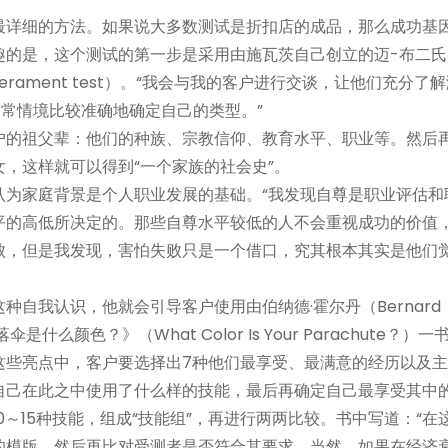
最详细的方法。如果说大多数测试是折扣店的成品，那么成功基
趣的是，这个测试的第一步是采用由施瓦茨自己创立的迈-布二氏
d-temperament test）。“我会与我的客户进行交谈，让他们充分了
常情境比较准确地确定自己的类型。”
户的祖父辈：他们的种族、宗教信仰、教育水平、职业等。然后
，这样就可以得到“一个家族的社会史”。
认为家庭背景是个人职业发展的基础。“我发现自尊是职业评估和
平的高低所决定的。那些自尊水平较低的人不会重视成功的价值
败，但是我发现，害怕失败只是一个借口，究其根本其实是他们
自我认识，他就会引导客户使用由伯纳德·霍尔丹（Bernard
什么颜色？》（What Color Is Your Parachute？）
这些亮点中，客户要选择出7种他们最享受、最满意的经历以及
自己在此之中使用了什么样的技能，最后再确定自己最享受其中
～15种技能，组成“技能组”，再进行两两比较。书中写道：“在
的模版，然后再比对受测者是否符合其要求。当然，如果在经济