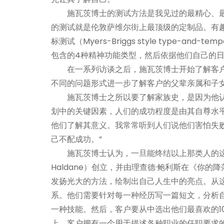
施瓦茨博士的测试方法是我见过的最精心、
的测试就是伦敦萨维尔街上最顶级的定制品。有
标测试（Myers-Briggs style type-an
包含的4种精神功能类型，然后依据他们自己的日
在一系列访谈之后，施瓦茨博士开始了解客
不同的问题形式进一步了解客户的父辈亲属和子女
施瓦茨博士之所以要了解家族史，是因为他
划中的关键因素，人们的成功程度是由其自尊水
他们了解其意义。我常常听到人们说他们害怕失
己不配成功。”
施瓦茨博士认为，一旦能终结以上那类人的这种
Haldane）创立，并由理查德·鲍利斯在《你的降落伞是
发扬光大的方法，绘制出自己人生中的亮点。从
系。他们需要针对每一种经历写一篇短文，分析
一种技能。然后，客户要从中选出他们最喜欢的10
上，客户拥有一个用于描述各种职业的任职要求