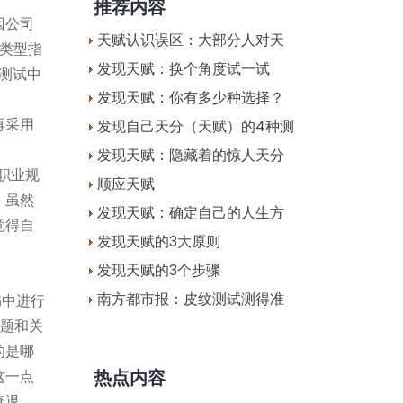
推荐内容
因公司
天赋认识误区：大部分人对天
类型指
发现天赋：换个角度试一试
解测试中
发现天赋：你有多少种选择？
再采用
发现自己天分（天赋）的4种测
发现天赋：隐藏着的惊人天分
职业规
顺应天赋
，虽然
发现天赋：确定自己的人生方
觉得自
发现天赋的3大原则
发现天赋的3个步骤
南方都市报：皮纹测试测得准
一书中进行
主题和关
的是哪
热点内容
这一点
衰退