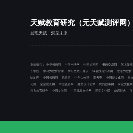
天赋教育研究（元天赋测评网
发现天赋 洞见未来
友情链接：
中华书画网
中国书法网
中国油画网
书画交易网
艺术传播
长学院
学习力教育智库
学习型城市建设
域名投资知识网
意志力教育
味地理
中国书画网
思维谷
中华人物谱
高考季
中国茶文化网
作
化网
宝宝成长网
中国瓷器网
雕塑设计艺术
民间故事网
珠宝文化网
习力教育研究
中国文学网
中国儿童文学网
国学文化网
成语辞典
健