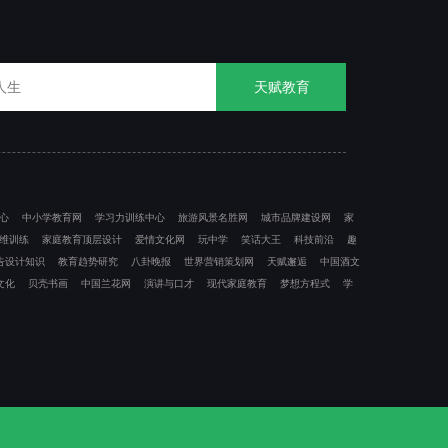
天赋教育
心
中小学教育网
学习力训练中心
旅游风景名胜网
城市品牌建设网
家
维训练
家庭教育顶层设计
爱情文化网
玩中学
笑话大王
科技前沿
趣
告设计知识
教育趋势研究
八卦晚报
世界营销策划网
天赋邂逅
中国酒文
文化
贝壳书画
中国兰花网
演讲与口才
现代家庭教育
梦想方程式
学