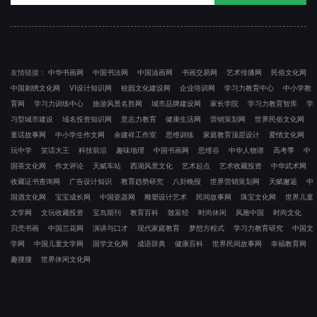
友情链接：
中华书画网
中国书法网
中国油画网
书画交易网
艺术传播网
民俗文化网
中国刺绣文化网
VI设计知识网
校园文化建设网
企业培训网
学习力教育中心
中小学教
育网
学习力训练中心
旅游风景名胜网
城市品牌建设网
家长学院
学习力教育智库
学
习型城市建设
域名投资知识网
意志力教育
健康生活网
营销策划网
世界民俗文化网
童话故事网
中小学生作文网
余建祥工作室
思维训练
家庭教育顶层设计
爱情文化网
玩中学
笑话大王
科技前沿
趣味地理
中国书画网
思维谷
中华人物谱
高考季
中
国茶文化网
作文评论
天赋车站
西湖风景文化
艺术起点
艺术收藏投资
中华武术网
收藏证书查询网
广告设计知识
教育趋势研究
八卦晚报
世界营销策划网
天赋邂逅
中
国酒文化网
宝宝成长网
中国瓷器网
雕塑设计艺术
民间故事网
珠宝文化网
世界儿童
文学网
文玩收藏投资
宝岛期刊
教育百科
致富经
时尚休闲
风雅中国
时尚文化
贝壳书画
中国兰花网
演讲与口才
现代家庭教育
梦想方程式
学习力教育研究
中国文
学网
中国儿童文学网
国学文化网
成语辞典
健康百科
世界民间故事网
幸福教育网
趣搜搜
世界休闲文化网