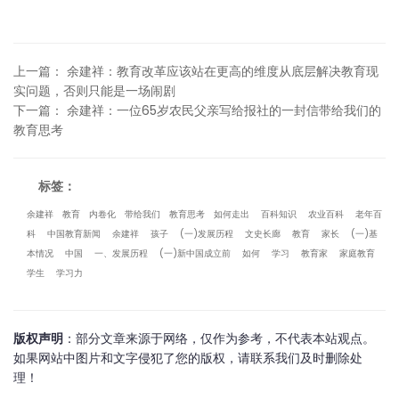
上一篇
：
余建祥：教育改革应该站在更高的维度从底层解决教育现
实问题，否则只能是一场闹剧
下一篇
：
余建祥：一位65岁农民父亲写给报社的一封信带给我们的
教育思考
标签：
余建祥
教育
内卷化
带给我们
教育思考
如何走出
百科知识
农业百科
老年百
科
中国教育新闻
余建祥
孩子
(一)发展历程
文史长廊
教育
家长
(一)基
本情况
中国
一、发展历程
(一)新中国成立前
如何
学习
教育家
家庭教育
学生
学习力
版权声明
：部分文章来源于网络，仅作为参考，不代表本站观点。
如果网站中图片和文字侵犯了您的版权，请联系我们及时删除处
理！