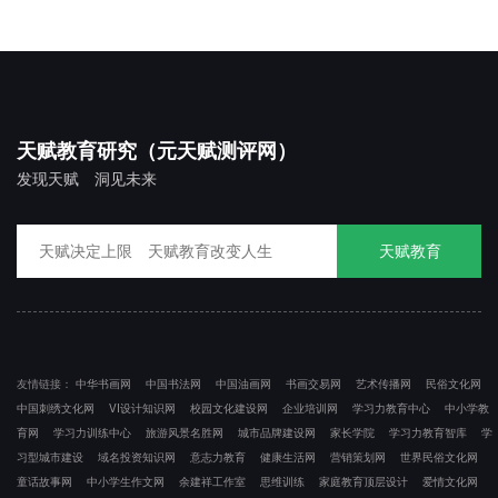
天赋教育研究（元天赋测评网）
发现天赋 洞见未来
天赋教育
友情链接：
中华书画网
中国书法网
中国油画网
书画交易网
艺术传播网
民俗文化网
中国刺绣文化网
VI设计知识网
校园文化建设网
企业培训网
学习力教育中心
中小学教
育网
学习力训练中心
旅游风景名胜网
城市品牌建设网
家长学院
学习力教育智库
学
习型城市建设
域名投资知识网
意志力教育
健康生活网
营销策划网
世界民俗文化网
童话故事网
中小学生作文网
余建祥工作室
思维训练
家庭教育顶层设计
爱情文化网