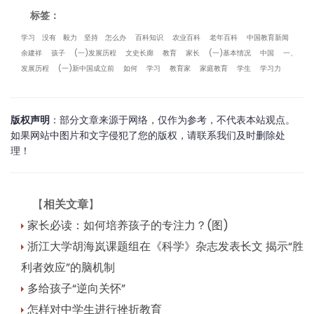
标签：
学习
没有
毅力
坚持
怎么办
百科知识
农业百科
老年百科
中国教育新闻
余建祥
孩子
(一)发展历程
文史长廊
教育
家长
(一)基本情况
中国
一、
发展历程
(一)新中国成立前
如何
学习
教育家
家庭教育
学生
学习力
版权声明
：部分文章来源于网络，仅作为参考，不代表本站观点。
如果网站中图片和文字侵犯了您的版权，请联系我们及时删除处
理！
【
相关文章
】
家长必读：如何培养孩子的专注力？(图)
浙江大学胡海岚课题组在《科学》杂志发表长文 揭示“胜
利者效应”的脑机制
多给孩子“逆向关怀”
怎样对中学生进行挫折教育