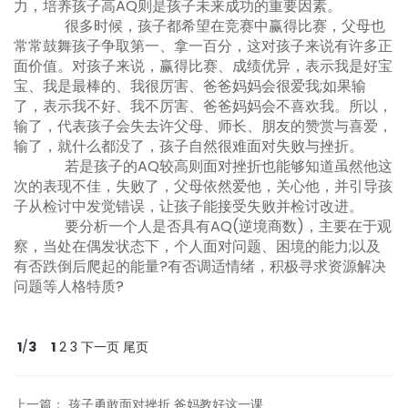
力，培养孩子高AQ则是孩子未来成功的重要因素。
很多时候，孩子都希望在竞赛中赢得比赛，父母也
常常鼓舞孩子争取第一、拿一百分，这对孩子来说有许多正
面价值。对孩子来说，赢得比赛、成绩优异，表示我是好宝
宝、我是最棒的、我很厉害、爸爸妈妈会很爱我;如果输
了，表示我不好、我不厉害、爸爸妈妈会不喜欢我。所以，
输了，代表孩子会失去许父母、师长、朋友的赞赏与喜爱，
输了，就什么都没了，孩子自然很难面对失败与挫折。
若是孩子的AQ较高则面对挫折也能够知道虽然他这
次的表现不佳，失败了，父母依然爱他，关心他，并引导孩
子从检讨中发觉错误，让孩子能接受失败并检讨改进。
要分析一个人是否具有AQ(逆境商数)，主要在于观
察，当处在偶发状态下，个人面对问题、困境的能力;以及
有否跌倒后爬起的能量?有否调适情绪，积极寻求资源解决
问题等人格特质?
1
/
3
1
2
3
下一页
尾页
上一篇
：
孩子勇敢面对挫折 爸妈教好这一课