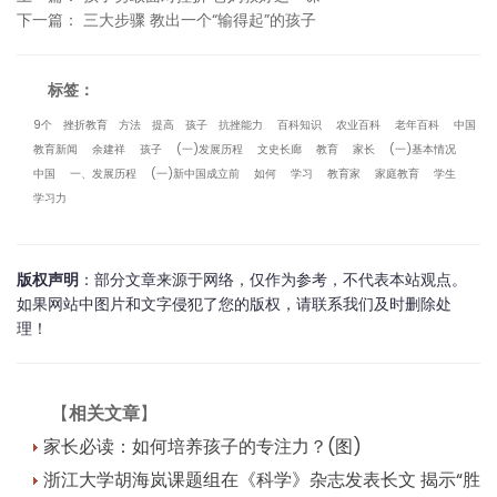
下一篇
：
三大步骤 教出一个“输得起”的孩子
标签：
9个
挫折教育
方法
提高
孩子
抗挫能力
百科知识
农业百科
老年百科
中国
教育新闻
余建祥
孩子
(一)发展历程
文史长廊
教育
家长
(一)基本情况
中国
一、发展历程
(一)新中国成立前
如何
学习
教育家
家庭教育
学生
学习力
版权声明
：部分文章来源于网络，仅作为参考，不代表本站观点。
如果网站中图片和文字侵犯了您的版权，请联系我们及时删除处
理！
【
相关文章
】
家长必读：如何培养孩子的专注力？(图)
浙江大学胡海岚课题组在《科学》杂志发表长文 揭示“胜