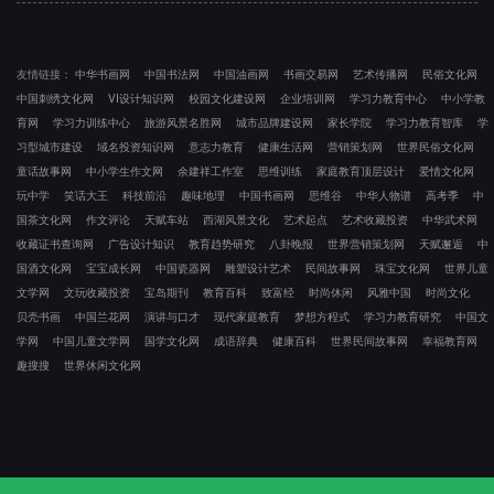
友情链接：
中华书画网
中国书法网
中国油画网
书画交易网
艺术传播网
民俗文化网
中国刺绣文化网
VI设计知识网
校园文化建设网
企业培训网
学习力教育中心
中小学教
育网
学习力训练中心
旅游风景名胜网
城市品牌建设网
家长学院
学习力教育智库
学
习型城市建设
域名投资知识网
意志力教育
健康生活网
营销策划网
世界民俗文化网
童话故事网
中小学生作文网
余建祥工作室
思维训练
家庭教育顶层设计
爱情文化网
玩中学
笑话大王
科技前沿
趣味地理
中国书画网
思维谷
中华人物谱
高考季
中
国茶文化网
作文评论
天赋车站
西湖风景文化
艺术起点
艺术收藏投资
中华武术网
收藏证书查询网
广告设计知识
教育趋势研究
八卦晚报
世界营销策划网
天赋邂逅
中
国酒文化网
宝宝成长网
中国瓷器网
雕塑设计艺术
民间故事网
珠宝文化网
世界儿童
文学网
文玩收藏投资
宝岛期刊
教育百科
致富经
时尚休闲
风雅中国
时尚文化
贝壳书画
中国兰花网
演讲与口才
现代家庭教育
梦想方程式
学习力教育研究
中国文
学网
中国儿童文学网
国学文化网
成语辞典
健康百科
世界民间故事网
幸福教育网
趣搜搜
世界休闲文化网